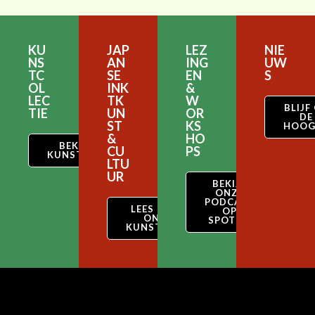
KU
JAP
LEZ
NIE
NS
AN
ING
UW
TC
SE
EN
S
OL
INK
&
LEC
TK
W
BLIJF
TIE
UN
OR
DE
ST
KS
HOOG
&
HO
BEKIJK ONZE
CU
PS
KUNSTCOLLECTIE
LTU
UR
BEKIJK
ONZE
PODCAST
LEES OVER
OP
ONZE
SPOTIFY
KUNSTSTIJL