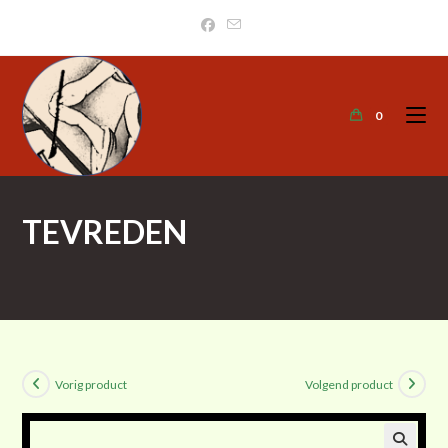
0
TEVREDEN
>
Kunstcollectie
>
Tevreden
Vorig product
Volgend product