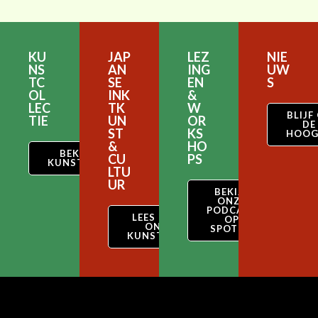
KU
JAP
LEZ
NIE
NS
AN
ING
UW
TC
SE
EN
S
OL
INK
&
LEC
TK
W
BLIJF
TIE
UN
OR
DE
ST
KS
HOOG
&
HO
BEKIJK ONZE
CU
PS
KUNSTCOLLECTIE
LTU
UR
BEKIJK
ONZE
PODCAST
LEES OVER
OP
ONZE
SPOTIFY
KUNSTSTIJL