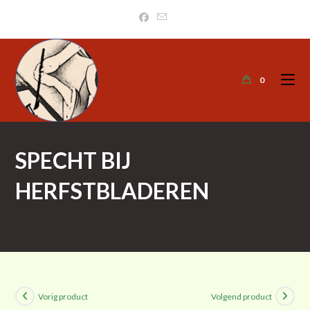
0
SPECHT BIJ
HERFSTBLADEREN
>
Kunstcollectie
>
Specht bij herfstbladeren
Vorig product
Volgend product