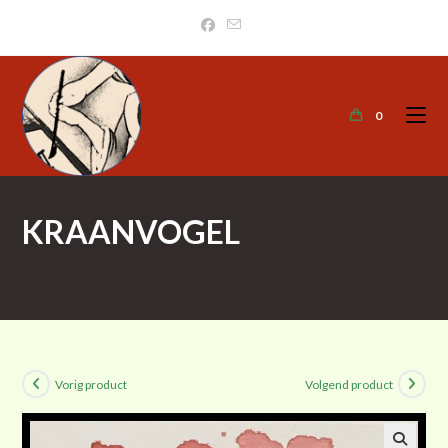
0
KRAANVOGEL
>
Kunstcollectie
>
Kraanvogel
Vorig product
Volgend product