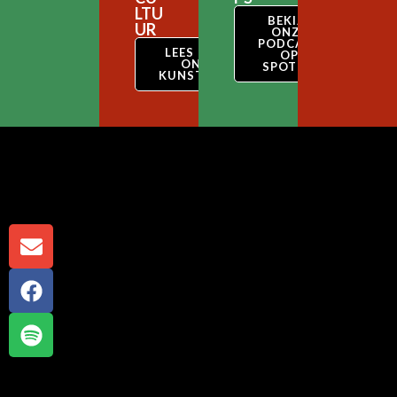
LTU
BEKIJK
UR
ONZE
PODCAST
LEES OVER
OP
ONZE
SPOTIFY
KUNSTSTIJL