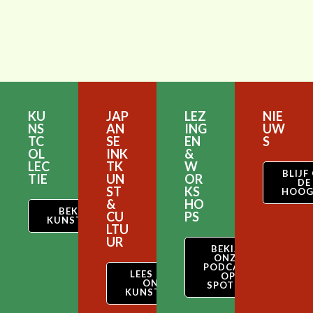
KU
JAP
LEZ
NIE
NS
AN
ING
UW
TC
SE
EN
S
OL
INK
&
LEC
TK
W
BLIJF
TIE
UN
OR
DE
ST
KS
HOOG
&
HO
BEKIJK ONZE
CU
PS
KUNSTCOLLECTIE
LTU
UR
BEKIJK
ONZE
PODCAST
LEES OVER
OP
ONZE
SPOTIFY
KUNSTSTIJL