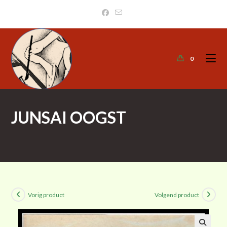
0
JUNSAI OOGST
>
Kunstcollectie
>
Junsai oogst
Vorig product
Volgend product