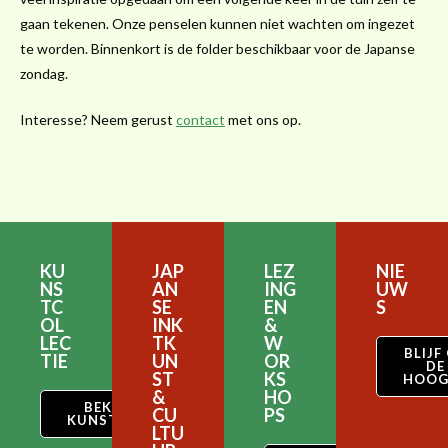
gaan tekenen. Onze penselen kunnen niet wachten om ingezet
te worden. Binnenkort is de folder beschikbaar voor de Japanse
zondag.
Interesse? Neem gerust
contact
met ons op.
KU
JAP
LEZ
NIE
NS
AN
ING
UW
TC
SE
EN
S
OL
INK
&
LEC
TK
W
BLIJF
TIE
UN
OR
DE
ST
KS
HOOG
&
HO
BEKIJK ONZE
CU
PS
KUNSTCOLLECTIE
LTU