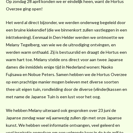
Op zondag 28 april konden we er eindelijk heen, want de Hortus
Overzee ging open!
Het werd al direct bijzonder, we werden onderweg begeleid door
een bruine kiekendief (die we binnenkort zullen vastleggen in een
inkttekening). Eenmaal in Den Helder werden we ontmoette we
Melany Tegelberg, van wie we de uitnodiging ontvingen, en
werden warm onthaald. Zij is bestuurslid en draagt de Hortus een
warm hart toe. Melany stelde ons direct voor aan twee Japanse
dames die inmiddels enige tijd in Nederland wonen: Naoko
Fujisawa en Nobue Peters. Samen hebben we de Hortus Overzee
op een prachtige manier mogen beleven met diverse soorten
thee uit eigen tuin, rondleiding door de diverse (vlinder)kassen en
met name de Japanse Tuin is een lust voor het oog.
We hebben Melany uiteraard ook gesproken over 23 juni de
Japanse zondag waar wij aanwezig zullen zijn met onze Japanse
kunst. We hebben veel informatie ontvangen, veel geleerd en
veel inspiratie opgedaan om een volgende keer in de tuin zelf te