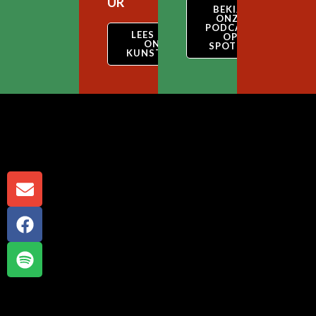
UR
BEKIJK
ONZE
PODCAST
LEES OVER
OP
ONZE
SPOTIFY
KUNSTSTIJL