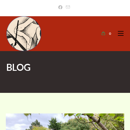
0
BLOG
>
Nieuws
>
Bezoek aan Hortus Overzee
>